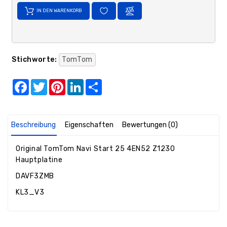
IN DEN WARENKORB
Stichworte:
TomTom
Facebook
Twitter
Pinterest
LinkedIn
Share
Beschreibung
Eigenschaften
Bewertungen (0)
Original TomTom Navi Start 25 4EN52 Z1230
Hauptplatine
DAVF3ZMB
KL3_V3