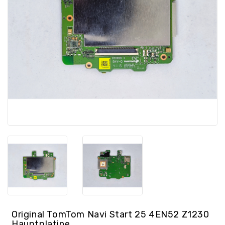
/
GPS
Ersatzteile
PC
Ersatzteile
Sonstiges
Original TomTom Navi Start 25 4EN52 Z1230
Hauptplatine