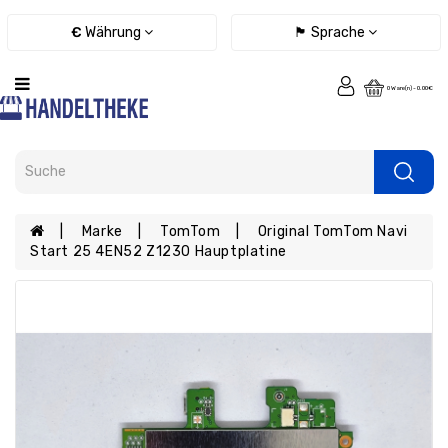
Kategorie
€
Währung
🏴 Sprache
Fernbedienungen
0 Ware(n) - 0.00€
Ladegeräte
/
Netzteile
/
Kabel
eBook
Marke
TomTom
Original TomTom Navi
Ersatzteile
Start 25 4EN52 Z1230 Hauptplatine
Tablet
Ersatzteile
Handy
Ersatzteile
Laptop
Ersatzteile
Konsolen