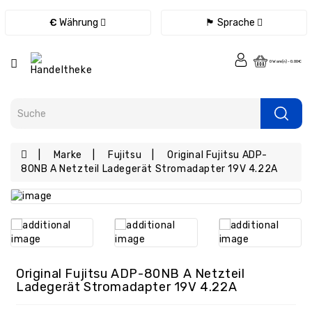
Kategorie
€
Währung
🏴 Sprache
Fernbedienungen
0 Ware(n) - 0.00€
Ladegeräte
/
Netzteile
/
Kabel
Marke
Fujitsu
Original Fujitsu ADP-
eBook
80NB A Netzteil Ladegerät Stromadapter 19V 4.22A
Ersatzteile
Tablet
Ersatzteile
Handy
Ersatzteile
Original Fujitsu ADP-80NB A Netzteil
Laptop
Ladegerät Stromadapter 19V 4.22A
Ersatzteile
Konsolen