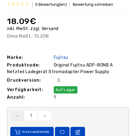
0 Bewertung(en)
Bewertung schreiben
/
GPS
Ersatzteile
18.09€
PC
inkl. MwSt.
zzgl.
Versand
Ersatzteile
Ohne MwSt.:
15.20€
Sonstiges
Marke:
Fujitsu
Produktcode:
Original Fujitsu ADP-80NB A
Netzteil Ladegerät Stromadapter Power Supply
Druckversion:
Verfügbarkeit:
Auf Lager
Anzahl:
1
IN DEN WARENKORB