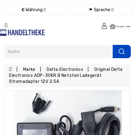
Kategorie
€
Währung
🏴 Sprache
Fernbedienungen
0 Ware(n) - 0.00€
Ladegeräte
/
Netzteile
/
Kabel
eBook
Marke
Delta Electronics
Original Delta
Ersatzteile
Electronics ADP-30KR B Netzteil Ladegerät
Stromadapter 12V 2.5A
Tablet
Ersatzteile
Handy
Ersatzteile
Laptop
Ersatzteile
Konsolen