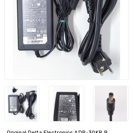
/
GPS
Ersatzteile
PC
Ersatzteile
Sonstiges
Original Delta Electronics ADP-30KR B