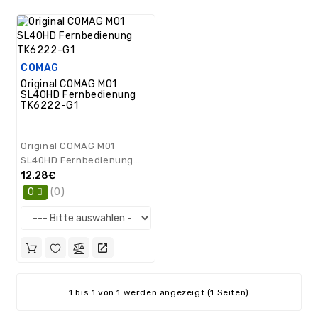
/
GPS
Ersatzteile
PC
COMAG
Ersatzteile
Original COMAG M01
SL40HD Fernbedienung
Sonstiges
TK6222-G1
Original COMAG M01
SL40HD Fernbedienung
TK6222-G1..
12.28€
(0)
0
1 bis 1 von 1 werden angezeigt (1 Seiten)