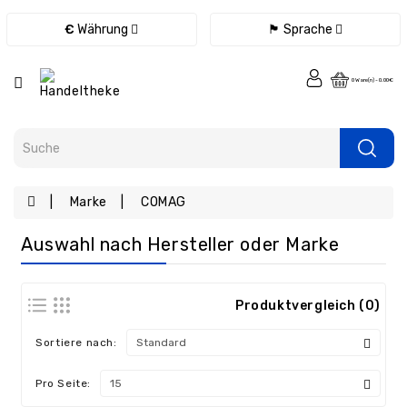
Kategorie
€
Währung
🏴 Sprache
Fernbedienungen
0 Ware(n) - 0.00€
Ladegeräte
/
Netzteile
/
Kabel
Marke
COMAG
eBook
Ersatzteile
Auswahl nach Hersteller oder Marke
Tablet
Ersatzteile
Produktvergleich (0)
Handy
Ersatzteile
Sortiere nach:
Laptop
Ersatzteile
Pro Seite:
Konsolen