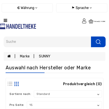
Kategorie
€
Währung
🏴 Sprache
Fernbedienungen
0 Ware(n) - 0.00€
Ladegeräte
/
Netzteile
/
Kabel
eBook
Marke
SUNNY
Ersatzteile
Auswahl nach Hersteller oder Marke
Tablet
Ersatzteile
Handy
Produktvergleich (0)
Ersatzteile
Sortiere nach:
Laptop
Ersatzteile
Pro Seite:
Konsolen