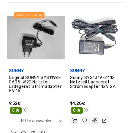
/
GPS
Nicht vorrätig
Ersatzteile
PC
Ersatzteile
Sonstiges
SUNNY
SUNNY
Original SUNNY SYS1196-
Sunny SYS1319-2412
0605-W2E Netzteil
Netzteil Ladegerät
Ladegerät Stromadapter
Stromadapter 12V 2A
5V 1A
9.52€
14.28€
(0)
(0)
0
0