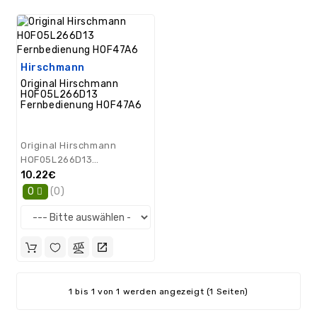
/
GPS
Ersatzteile
PC
Hirschmann
Ersatzteile
Original Hirschmann
HOF05L266D13
Sonstiges
Fernbedienung HOF47A6
Original Hirschmann
HOF05L266D13
Fernbedienung HOF47A6..
10.22€
(0)
0
1 bis 1 von 1 werden angezeigt (1 Seiten)