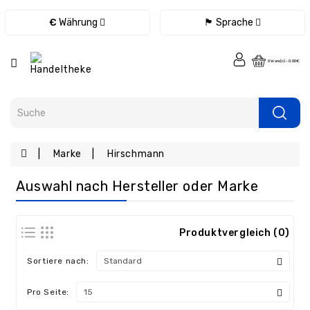
Kategorie
€
Währung
🏴 Sprache
Fernbedienungen
0 Ware(n) - 0.00€
Ladegeräte
/
Netzteile
/
Kabel
Marke
Hirschmann
eBook
Ersatzteile
Auswahl nach Hersteller oder Marke
Tablet
Ersatzteile
Produktvergleich (0)
Handy
Ersatzteile
Sortiere nach:
Laptop
Ersatzteile
Pro Seite:
Konsolen