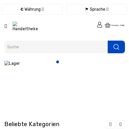
Kategorie
€
Währung
🏴 Sprache
Fernbedienungen
0 Ware(n) - 0.00€
Ladegeräte
/
Netzteile
/
Kabel
eBook
Ersatzteile
Tablet
Ersatzteile
Handy
Ersatzteile
Laptop
Ersatzteile
Beliebte Kategorien
Konsolen