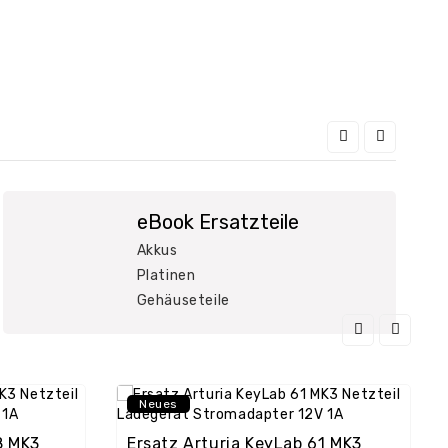
eBook Ersatzteile
Akkus
Platinen
Gehäuseteile
Neues
8 MK3
Ersatz Arturia KeyLab 61 MK3