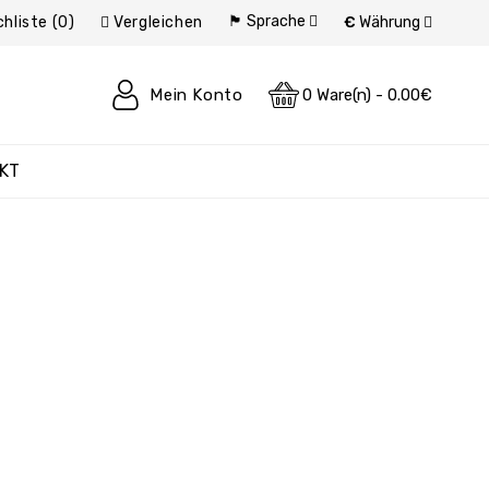
🏴 Sprache
hliste (0)
Vergleichen
€
Währung
Mein Konto
0 Ware(n) - 0.00€
KT