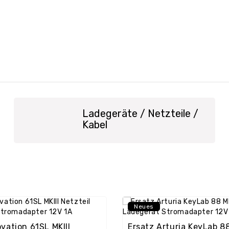
Ladegeräte / Netzteile /
Kabel
Neues
vation 61SL MKIII
Ersatz Arturia KeyLab 8