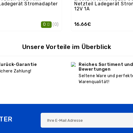
 Ladegerät Stromadapter
Netzteil Ladegerät Str
12V 1A
16.66€
(0)
0
Unsere Vorteile im Überblick
Zurück-Garantie
Reiches Sortiment und
Bewertungen
ichere Zahlung!
Seltene Ware und perfekt
Warenqualität!
TER