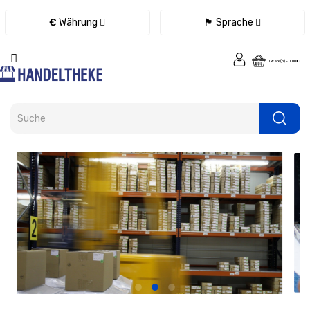
Kategorie
€
Währung
🏴 Sprache
Fernbedienungen
0 Ware(n) - 0.00€
Ladegeräte
/
Netzteile
/
Kabel
eBook
Ersatzteile
Tablet
Ersatzteile
Handy
Ersatzteile
Laptop
Ersatzteile
Konsolen