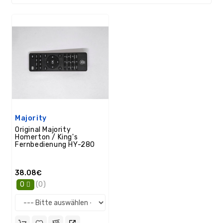
/
GPS
Ersatzteile
PC
Ersatzteile
Sonstiges
Majority
Original Majority
Homerton / King's
Fernbedienung HY-280
38.08€
(0)
0