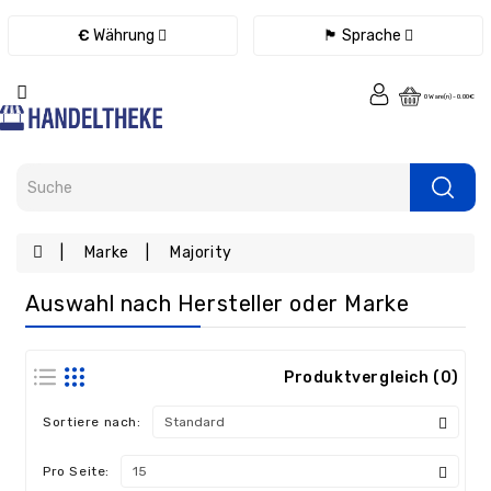
Kategorie
€
Währung
🏴 Sprache
Fernbedienungen
0 Ware(n) - 0.00€
Ladegeräte
/
Netzteile
/
Kabel
eBook
Marke
Majority
Ersatzteile
Auswahl nach Hersteller oder Marke
Tablet
Ersatzteile
Handy
Produktvergleich (0)
Ersatzteile
Sortiere nach:
Laptop
Ersatzteile
Pro Seite:
Konsolen